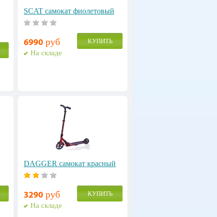
SCAT cамокат фиолетовый
руб
КУПИТЬ
6990
На складе
DAGGER самокат красный
руб
КУПИТЬ
3290
На складе