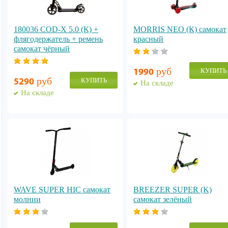
180036 COD-X 5.0 (К) +
MORRIS NEO (К) cамокат
флягодержатель + ремень
красный
cамокат чёрный
руб
КУПИТЬ
1990
руб
КУПИТЬ
5290
На складе
На складе
WAVE SUPER HIC самокат
BREEZER SUPER (K)
молнии
самокат зелёный