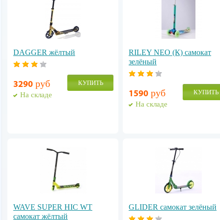
DAGGER жёлтый
RILEY NEO (К) cамокат
зелёный
руб
КУПИТЬ
3290
руб
КУПИТЬ
1590
На складе
На складе
WAVE SUPER HIC WT
GLIDER cамокат зелёный
самокат жёлтый