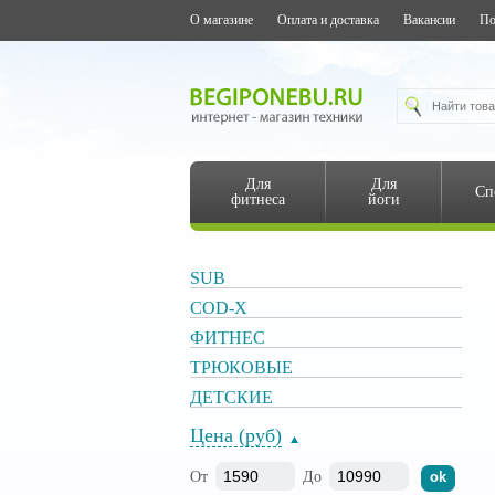
О магазине
Оплата и доставка
Вакансии
По
Для
Для
Сп
фитнеса
йоги
SUB
COD-X
ФИТНЕС
ТРЮКОВЫЕ
ДЕТСКИЕ
Цена (руб)
От
До