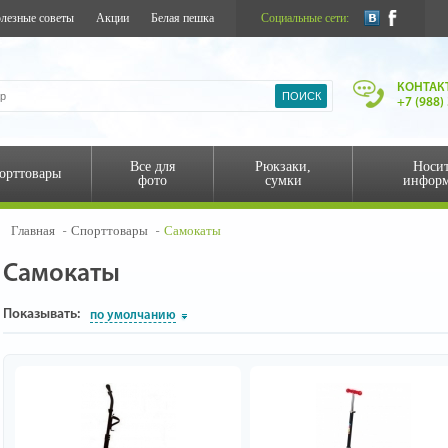
лезные советы
Акции
Белая пешка
Социальные сети:
КОНТАК
+7 (988)
Все для
Рюкзаки,
Носи
орттовары
фото
сумки
инфор
Главная
Спорттовары
Самокаты
Самокаты
Показывать:
по умолчанию