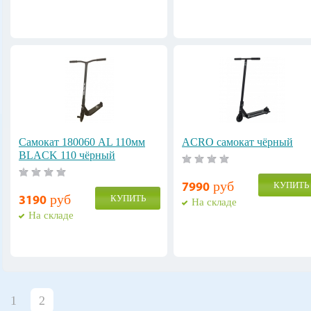
Самокат 180060 AL 110мм
ACRO самокат чёрный
BLACK 110 чёрный
руб
КУПИТЬ
7990
руб
КУПИТЬ
3190
На складе
На складе
1
2