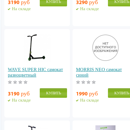
руб
руб
КУПИТЬ
КУПИТЬ
3190
3290
На складе
На складе
WAVE SUPER HIC самокат
MORRIS NEO cамокат
разноцветный
cиний
руб
руб
КУПИТЬ
КУПИТЬ
3190
1990
На складе
На складе