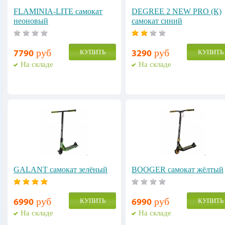
FLAMINIA-LITE самокат
DEGREE 2 NEW PRO (К)
неоновый
самокат синий
руб
руб
КУПИТЬ
КУПИТЬ
7790
3290
На складе
На складе
GALANT cамокат зелёный
BOOGER cамокат жёлтый
руб
руб
КУПИТЬ
КУПИТЬ
6990
6990
На складе
На складе