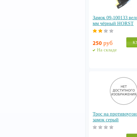
Замок 09-100133 вел
мм чёрный HORST
руб
К
250
На складе
Трос на противоуго
замок серый