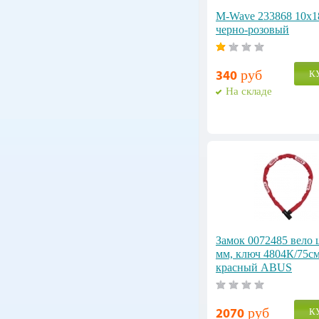
M-Wave 233868 10x
черно-розовый
руб
К
340
На складе
Замок 0072485 вело 
мм, ключ 4804К/75с
красный ABUS
руб
К
2070