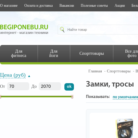
О магазине
Оплата и доставка
Вакансии
Полезные советы
Акции
Бел
Для
Для
Все дл
Спорттовары
фитнеса
йоги
фото
Главная
Спорттовары
В
Цена (руб)
Замки, тросы
От
До
Показывать:
по умолчани