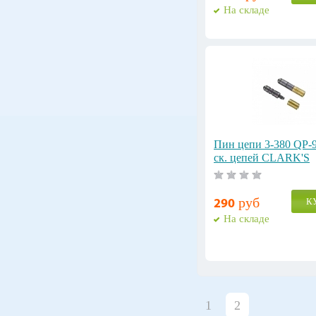
На складе
Пин цепи 3-380 QP-9
ск. цепей CLARK'S
руб
К
290
На складе
1
2