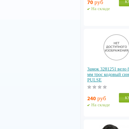
руб
К
70
На складе
Замок 3281251 вело 
мм трос кодовый си
PULSE
руб
К
240
На складе