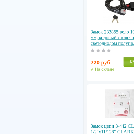
Замок 233855 вело 1
мм, кодовый с ключо
светодиодом полупр
руб
К
720
На складе
Замок цепи 3-442 CL
1/2"х11/128" CLARK