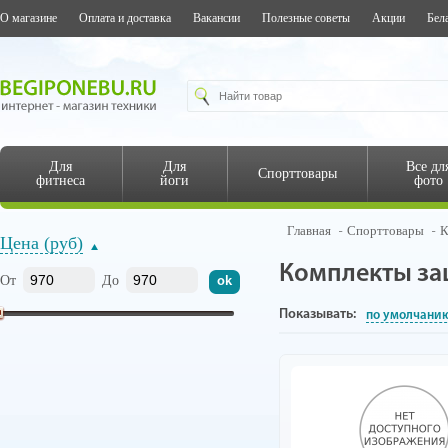
О магазине
Оплата и доставка
Вакансии
Полезные советы
Акции
Бел
Для
Для
Все дл
Спорттовары
фитнеса
йоги
фото
Главная
Спорттовары
К
Цена (руб)
Комплекты защ
От
До
Показывать:
по умолчани