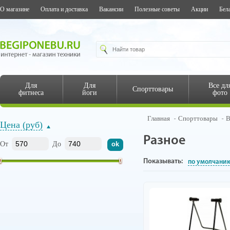
О магазине
Оплата и доставка
Вакансии
Полезные советы
Акции
Бел
Для
Для
Все дл
Спорттовары
фитнеса
йоги
фото
Главная
Спорттовары
В
Цена (руб)
Разное
От
До
Показывать:
по умолчани