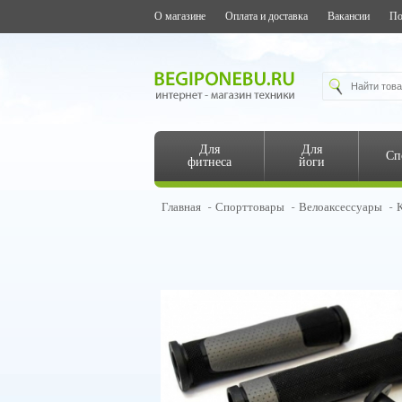
О магазине
Оплата и доставка
Вакансии
По
Для
Для
Сп
фитнеса
йоги
Главная
Спорттовары
Велоаксессуары