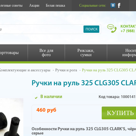
лезные советы
Акции
Белая пешка
Социальные сети:
КОНТАК
+7 (988)
Все для
Рюкзаки,
Носи
орттовары
фото
сумки
инфор
Комплектующие и аксессуары
Ручки и рога
Ручки на руль 325 СLG305 CLA
Ручки на руль 325 СLG305 CLA
В наличии
Код товара: 1000141
460
руб
КУПИТЬ
Особенности Ручки на руль 325 СLG305 CLARK'S, чёр
серые