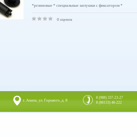
*резиновые * специальные заглушки с фиксатором *
0 оценок
8 (988) 337-23-27
г. Анапа, ул. Горького, д. 8
8 (86133) 46-222