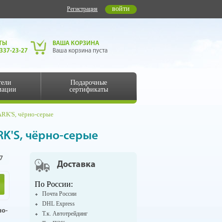
войти
Регистрация
ТЫ
ВАША КОРЗИНА
 337-23-27
Ваша корзина пуста
тели
Подарочные
мации
сертификаты
RK'S, чёрно-серые
RK'S, чёрно-серые
7
Доставка
По России:
Почта России
DHL Express
но-
Т.к. Автотрейдинг