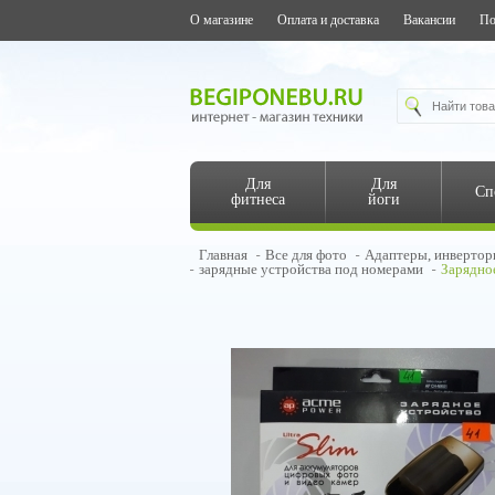
О магазине
Оплата и доставка
Вакансии
По
Для
Для
Сп
фитнеса
йоги
Главная
Все для фото
Адаптеры, инвертор
зарядные устройства под номерами
Зарядно