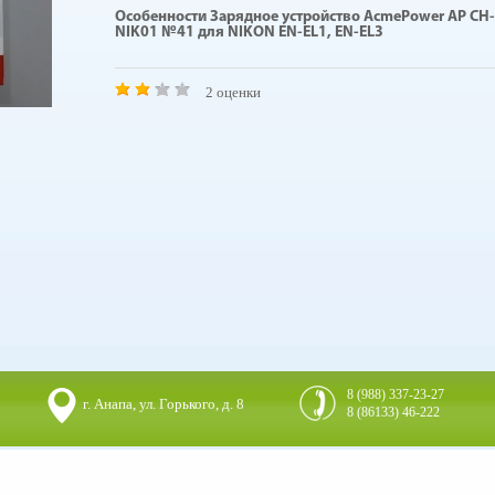
Особенности Зарядное устройство AcmePower AP СH-
NIK01 №41 для NIKON EN-EL1, EN-EL3
2 оценки
8 (988) 337-23-27
г. Анапа, ул. Горького, д. 8
8 (86133) 46-222