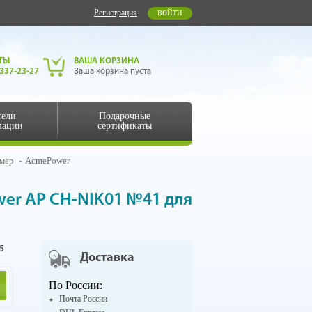
войти
Регистрация
ТЫ
ВАША КОРЗИНА
 337-23-27
Ваша корзина пуста
тели
Подарочные
мации
сертификаты
амер
AcmePower
er AP СH-NIK01 №41 для
5
Доставка
По России:
Почта России