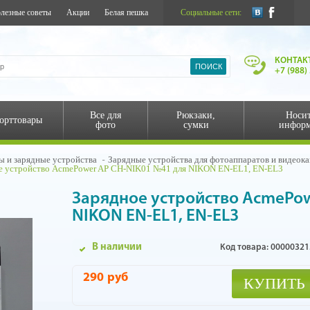
лезные советы
Акции
Белая пешка
Социальные сети:
КОНТАК
+7 (988)
Все для
Рюкзаки,
Носи
орттовары
фото
сумки
инфор
ы и зарядные устройства
Зарядные устройства для фотоаппаратов и видеок
е устройство AcmePower AP СH-NIK01 №41 для NIKON EN-EL1, EN-EL3
Зарядное устройство AcmePow
NIKON EN-EL1, EN-EL3
В наличии
Код товара: 00000321
290
руб
КУПИТЬ